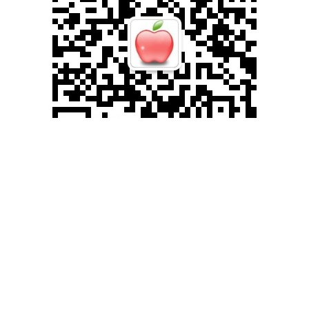
国债指数
229.69
+0.10
+0.04%
滚动资讯
期指IC0
7877.80
+164.40
+2.13%
扎克伯格：卖算力换短期利润是愚蠢的
股票配资
07-31
央视财经消息，当地时间29日美股盘后，Meta披露2026年第二季度
财报，尽管该季度营收小幅超预期，但净利润下滑14%，