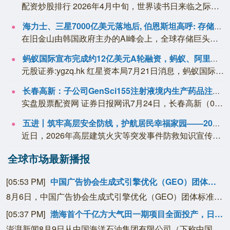
配资炒股排行 2026年4月中旬，世界读书日来临之际，陈智林接受了封面新闻记者独...
海力士、三星7000亿美元落地后, 伯恩斯坦高呼: 存储回调即是买点
在旧金山由韩国政府主办的AI峰会上，全球存储巨头与芯片设计商集中签署了总计数千亿...
蚂蚁国际宣布完成约12亿美元A轮融资，蚂蚁、阿里等股东参与
元股证券:ygzq.hk 红星资本局7月21日消息，蚂蚁国际今日宣布已完成A轮融...
长春高新：子公司GenSci155注射液境内生产药品注册临床试验申请获受理
实盘股票配资网 证券日报网讯7月24日，长春高新（000661）发布公告称如何管...
五进丨筑牢高层安全防线，护航居民幸福家园——2026年高层建筑火灾等突发事件防救知识宣传活动走进六榕
近日，2026年高层建筑火灾等突发事件防救知识宣传活动（第16场）在越秀区六榕街...
全球市场最新播报
[05:53 PM]
中国广告协会生成式引擎优化（GEO）团体标准第二次征求意见会议在北京召开
8月6日，中国广告协会生成式引擎优化（GEO）团体标准第二次征求意见会议在北京召开。中国广告协会秘书长霍焰、副秘书长崔妍出席会议并深度参与标准研讨，来自央视网、抖音集团、阿里巴巴千问大模型、搜狐、360智见、利欧数字、微盟集团、深演智能、PureblueAI清蓝、钛镁AI、氧气科技、沙利文、泰和泰律所、国家广告研究院等GEO服务企业、互联网平台、大模型厂商、主流媒体、专业咨询机构、律师事务所及学术科研机构等全产业链各环节的专家代表参会，围绕中国广告协会三项GEO团体标准征求意见稿展开全面深度研讨，为标准完善建言献策。本次会议对7月8日首次征求意见以来GEO全产业链及监管部门等各方意见进行了全面系统梳理，后续协会将形成送审稿，持续推进标准完善工作，保障标准的权威性、专业性、普适性。
[05:37 PM]
渤海首个千亿方大气田一期项目全面投产，日产油气当量超5200吨
澎湃新闻8月9日从中国海洋石油集团有限公司（下称中国海油）获悉，我国渤海首个千亿方大气田——渤中19-6气田一期开发项目全面投产，日产油气当量超5200吨。当前正值迎峰度夏关键时期，一期开发项目全面投产，可进一步满足区域居民生活和工业生产的能源需求。渤中19-6气田位于渤海中部海域，探明天然气地质储量超2000亿立方米、探明石油液体地质储量超2亿立方米。该气田埋藏深度超过5000米，油气藏分布广阔但类型复杂，且潜山储层裂缝密集。据中国海油天津公司工程技术作业中心相关负责人介绍，一期开发项目成功实施6000米以上超深井10口，创下渤海油田开发项目超深井井数纪录，项目钻井作业平均井深超5500米。（澎湃）