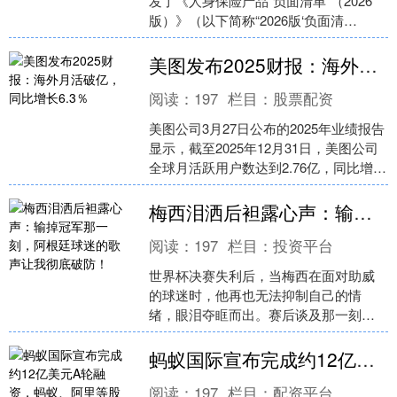
发了《人身保险产品“负面清单”（2026
版）》（以下简称“2026版‘负面清
单’”），这是监管部门第七次发布人身保
险产品“负面....
美图发布2025财报：海外月活破亿，同比增长6.3％
阅读：
197
栏目：
股票配资
美图公司3月27日公布的2025年业绩报告
显示，截至2025年12月31日，美图公司
全球月活跃用户数达到2.76亿，同比增长
3.8％。其中，中国内地以外市场月活....
梅西泪洒后袒露心声：输掉冠军那一刻，阿根廷球迷的歌声让我彻底破防！
阅读：
197
栏目：
投资平台
世界杯决赛失利后，当梅西在面对助威
的球迷时，他再也无法抑制自己的情
绪，眼泪夺眶而出。赛后谈及那一刻，
梅西坦言，自己流泪并不仅仅因为错失
冠军，更因为一路走来的所有....
蚂蚁国际宣布完成约12亿美元A轮融资，蚂蚁、阿里等股东参与
阅读：
197
栏目：
配资平台