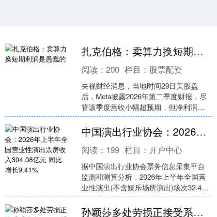
扎克伯格：卖算力换短期利润是愚蠢的
阅读：
200
栏目：
股票配资
央视财经消息，当地时间29日美股盘
后，Meta披露2026年第二季度财报，尽
管该季度营收小幅超预期，但净利润下
滑14%，叠加巨额AI资本开支挤压现金
流，公司股价....
中国演出行业协会：2026年上半年全国营业性演出票房收入304.08亿元 同比增长9.41%
阅读：
199
栏目：
开户中心
据中国演出行业协会票务信息采集平台
监测和测算分析，2026年上半年全国营
业性演出(不含娱乐场所演出)场次32.43
万场，与上年同比增长1.96%；票房收入
304....
孙颖莎多处劳损正接受系统康复 因伤退出瑞典站比赛