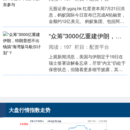
元股证券:ygzq.hk 红星资本局7月21日消
息，蚂蚁国际今日宣布已完成A轮融资，
金额约12亿美元。 蚂蚁集团、包括阿里
巴巴在内的一些现有股东和多家国际知
名投....
“众筹”3000亿重建伊朗，特朗普想不出钱搞“海湾版马歇尔计划”？
上证综指
3940.04
+39.68
+1.02%
阅读：
197
栏目：
配资平台
上观新闻消息，美国与伊朗定于19日在
瑞士签署谅解备忘录，尽管“内文”仍处于
保密状态，但随着更多细节披露，其中
一项3000亿美元伊朗重建基金吸引各方
目光。 \n ....
深证成指
14311.01
+200.89
+1.42%
大盘行情指数走势