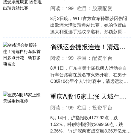
阅读：
199
栏目：
股票配资
8月2日晚，WTT官方宣布孙颖莎因伤退
出欧洲大满贯瑞典站比赛，她的位置由
澳大利亚选手池旼亨递补。孙颖莎原本
是女单头号种子，也是本站赛事的卫冕
冠军。 元股证券:y....
省残运会捷报连连！清远自行车队首日多点开花，斩获多项名次
阅读：
199
栏目：
配资平台
8月1日，广东省第十届残疾人运动会自
行车公路赛在茂名市火热开赛。在男子
C3级10公里个人计时赛中，清远运动员
冯锦华稳定发挥，以15分52秒728夺得冠
军，拿下清....
重庆A股15家上涨 天域生物涨停
阅读：
199
栏目：
投资平台
5月14日，沪指报收4177.92点，跌
1.52%，科创综指报收2099.56点，跌
2.36%。 \n 沪深两市成交额3.36万亿元，