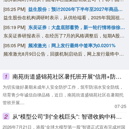
[05:25 PM]
益生股份：预计2026年下半年至2027年商品代鸡苗市场行情较好
益生股份在机构调研时表示，从供给端看，2025年我国祖代白羽肉鸡全年进口量同比下降超过10%，叠加2026年1—5月国内引种再度中断，祖代种鸡的减少将影响14个月以后商品代鸡苗的供给，预计未来优质商品代鸡苗供给偏紧，市场价格行情向好；从需求端看，下游屠宰与养殖环节持续扩产，行业产能扩张意愿强烈，鸡苗需求量持续增加。同时市场普遍预期2027年猪肉价格回升，有望带动鸡肉价格上涨，进而传导至商品代鸡苗环节。综上，公司预计2026年下半年至2027年商品代鸡苗市场行情较好。
[05:19 PM]
东吴证券：大盘底部蓄势，新一轮行情将徐徐展开
东吴证券研报表示，在经历了7月的风格调整后，短期A股风格的再平衡，本质上是内生交易拥挤与外围市场联动共同驱动的资金面修正，而非产业趋势证伪，再从市场波动、股价位置、拥挤度、融资四个维度观察当前市场的状态。当前市场已经进入降波筑底的阶段，而接下来8月的业绩期将是关键的变奏点，AI主线有望再度走强。此外，其他景气线索也值得关注：创新药/CXO，业绩、政策等多因素共振，景气持续上修；电力设备，电网、电源等环节具备出海优势；有色金属，降息预期再度升温，金、铜价格修复。
[05:05 PM]
频准激光：网上发行最终中签率为0.0201%
频准激光8月9日公告，回拨机制启动后，网上发行最终中签率为0.0201%。
1
南苑街道盛锦苑社区暑托班开展“信用+防溺水”安全教育活动
为切实做好暑期未成年人安全防护工作，筑牢防溺水安全防线，
培育青少年诚信自律品格，近日，南苑街道盛锦苑社区在暑期托
管班开展....
07-25
2
从“模型公司”到“全栈巨头”: 智谱收购中科加禾的深意与算账
2026年7月21日，港股“全球大模型第一股”智谱正式宣布完成对国