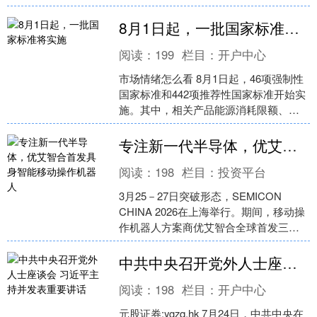
较上一个交易日放量1222....
8月1日起，一批国家标准将实施
阅读：
199
栏目：
开户中心
市场情绪怎么看 8月1日起，46项强制性
国家标准和442项推荐性国家标准开始实
施。其中，相关产品能源消耗限额、黄
河流域用水定额、家用太阳能热水系
统、脑机接口、数....
专注新一代半导体，优艾智合首发具身智能移动操作机器人
阅读：
198
栏目：
投资平台
3月25－27日突破形态，SEMICON
CHINA 2026在上海举行。期间，移动操
作机器人方案商优艾智合全球首发三款
新一代半导体具身智能移动操作机器
人：OW....
中共中央召开党外人士座谈会 习近平主持并发表重要讲话
阅读：
198
栏目：
开户中心
元股证券:ygzq.hk 7月24日，中共中央在