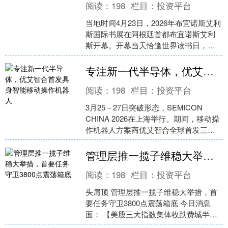
阅读：
198
栏目：
投资平台
当地时间4月23日，2026年布宜诺斯艾利
斯国际书展在阿根廷首都布宜诺斯艾利
斯开幕。开幕当天恰逢世界读书日，书
展吸引40余个国家和地区、1500余家出
版机构参展....
专注新一代半导体，优艾智合首发具身智能移动操作机器人
阅读：
198
栏目：
投资平台
3月25－27日突破形态，SEMICON
CHINA 2026在上海举行。期间，移动操
作机器人方案商优艾智合全球首发三款
新一代半导体具身智能移动操作机器
人：OW....
管理层推一揽子维稳大举措，首要任务守卫3800点震荡箱底
阅读：
198
栏目：
投资平台
头肩顶 管理层推一揽子维稳大举措，首
要任务守卫3800点震荡箱底 今日消息
面： 【美股三大指数集体收跌费城半导
体指数进入技术性熊市】上周五夜美股