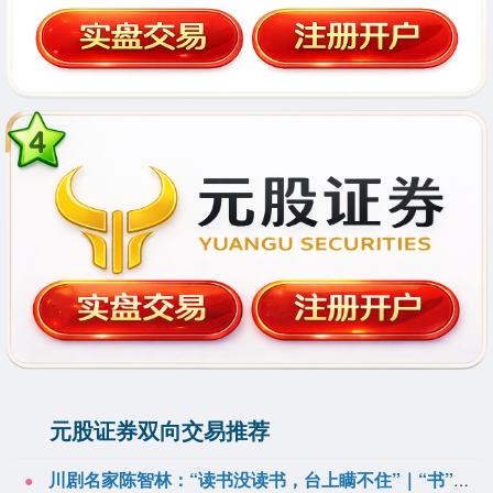
元股证券双向交易推荐
川剧名家陈智林：“读书没读书，台上瞒不住”｜“书”适圈