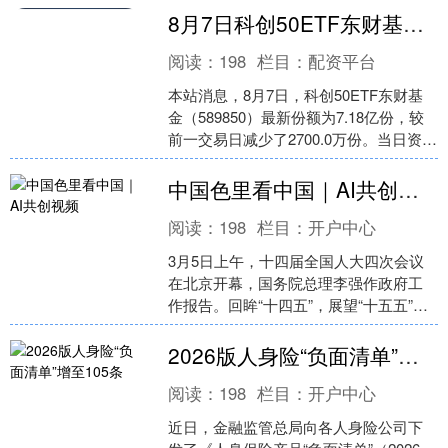
三大指数集体收跌....
8月7日科创50ETF东财基金份额减少2700万份，重仓股寒武纪、澜起科技、中微公司
阅读：
198
栏目：
配资平台
本站消息，8月7日，科创50ETF东财基
金（589850）最新份额为7.18亿份，较
前一交易日减少了2700.0万份。当日资金
净流出1443.69万元（资金流向....
中国色里看中国｜AI共创视频
阅读：
198
栏目：
开户中心
3月5日上午，十四届全国人大四次会议
在北京开幕，国务院总理李强作政府工
作报告。回眸“十四五”，展望“十五五”，
一份沉甸甸的中国答卷徐徐展开。 什么
颜色，最能代表....
2026版人身险“负面清单”增至105条
阅读：
198
栏目：
开户中心
近日，金融监管总局向各人身险公司下