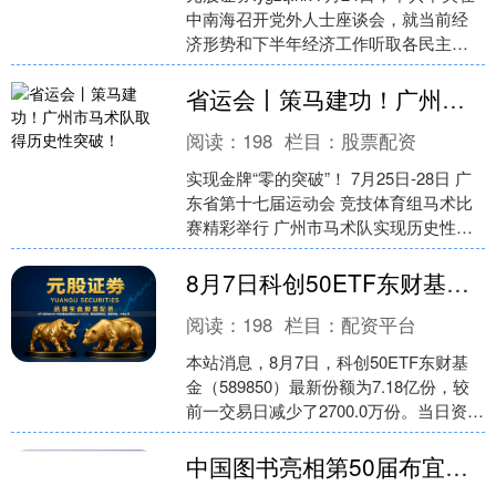
中南海召开党外人士座谈会，就当前经
济形势和下半年经济工作听取各民主党
派中央、全国工商联负责人和无党派人
士代表的意....
省运会丨策马建功！广州市马术队取得历史性突破！
阅读：
198
栏目：
股票配资
实现金牌“零的突破”！ 7月25日-28日 广
东省第十七届运动会 竞技体育组马术比
赛精彩举行 广州市马术队实现历史性突
破 在乙组场地障碍团体赛、个人赛中夺
得2枚....
8月7日科创50ETF东财基金份额减少2700万份，重仓股寒武纪、澜起科技、中微公司
阅读：
198
栏目：
配资平台
本站消息，8月7日，科创50ETF东财基
金（589850）最新份额为7.18亿份，较
前一交易日减少了2700.0万份。当日资金
净流出1443.69万元（资金流向....
中国图书亮相第50届布宜诺斯艾利斯国际书展